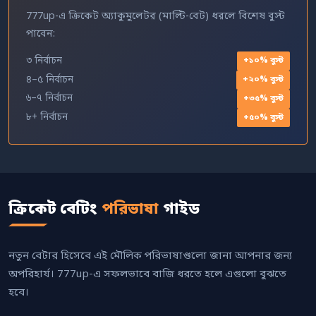
777up-এ ক্রিকেট অ্যাকুমুলেটর (মাল্টি-বেট) ধরলে বিশেষ বুস্ট
পাবেন:
৩ নির্বাচন
+১০% বুস্ট
৪–৫ নির্বাচন
+২০% বুস্ট
৬–৭ নির্বাচন
+৩৫% বুস্ট
৮+ নির্বাচন
+৫০% বুস্ট
ক্রিকেট বেটিং
পরিভাষা
গাইড
নতুন বেটার হিসেবে এই মৌলিক পরিভাষাগুলো জানা আপনার জন্য
অপরিহার্য। 777up-এ সফলভাবে বাজি ধরতে হলে এগুলো বুঝতে
হবে।