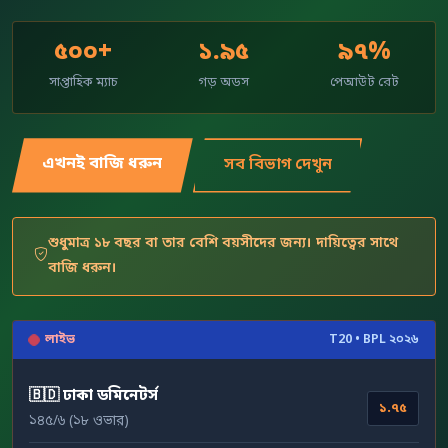
৫০০+
১.৯৫
৯৭%
সাপ্তাহিক ম্যাচ
গড় অডস
পেআউট রেট
এখনই বাজি ধরুন
সব বিভাগ দেখুন
শুধুমাত্র ১৮ বছর বা তার বেশি বয়সীদের জন্য। দায়িত্বের সাথে
বাজি ধরুন।
লাইভ
T20 • BPL ২০২৬
🇧🇩 ঢাকা ডমিনেটর্স
১.৭৫
১৪৫/৬ (১৮ ওভার)