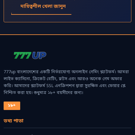
দায়িত্বশীল খেলা জানুন
777up বাংলাদেশের একটি নির্ভরযোগ্য অনলাইন গেমিং প্ল্যাটফর্ম। আমরা
লাইভ ক্যাসিনো, ক্রিকেট বেটিং, স্লটস এবং আরও অনেক গেম অফার
করি। আমাদের প্ল্যাটফর্ম SSL এনক্রিপশন দ্বারা সুরক্ষিত এবং ফেয়ার প্লে
নিশ্চিত করা হয়। শুধুমাত্র ১৮+ বয়সীদের জন্য।
১৮+
তথ্য পাতা