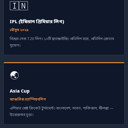
🇮🇳
IPL (ইন্ডিয়ান প্রিমিয়ার লিগ)
মৌসুম ২০২৬
বিশ্বের সেরা T20 লিগ। ১০টি ফ্র্যাঞ্চাইজি। প্রতিদিন ম্যাচ, প্রতিদিন জেতার
সুযোগ।
🌏
Asia Cup
আঞ্চলিক চ্যাম্পিয়নশিপ
এশিয়ার শ্রেষ্ঠ ক্রিকেট টুর্নামেন্ট। বাংলাদেশ, ভারত, পাকিস্তান, শ্রীলঙ্কা —
উত্তেজনার চূড়া।