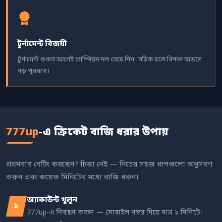
টুর্নামেন্ট বিজয়ী
টুর্নামেন্ট শুরুর আগেই চ্যাম্পিয়ন দল বেছে নিন। সঠিক হলে বিশাল অডসে
বড় পুরস্কার।
777up
-এ ক্রিকেট বাজি ধরার উপায়
প্রথমবার বেটিং করছেন? চিন্তা নেই — নিচের সহজ ধাপগুলো অনুসরণ
করুন এবং কয়েক মিনিটের মধ্যে বাজি ধরুন।
অ্যাকাউন্ট খুলুন
১
777up-এ নিবন্ধন করুন — মোবাইল নম্বর দিয়ে মাত্র ২ মিনিটে।