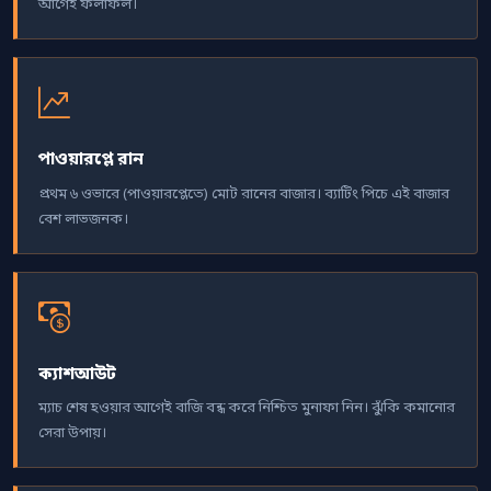
আগেই ফলাফল।
পাওয়ারপ্লে রান
প্রথম ৬ ওভারে (পাওয়ারপ্লেতে) মোট রানের বাজার। ব্যাটিং পিচে এই বাজার
বেশ লাভজনক।
ক্যাশআউট
ম্যাচ শেষ হওয়ার আগেই বাজি বন্ধ করে নিশ্চিত মুনাফা নিন। ঝুঁকি কমানোর
সেরা উপায়।