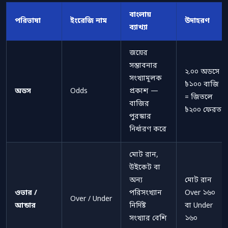
বাংলায়
পরিভাষা
ইংরেজি নাম
উদাহরণ
ব্যাখ্যা
জয়ের
সম্ভাবনার
২.০০ অডসে
সংখ্যামূলক
৳১০০ বাজি
অডস
Odds
প্রকাশ —
= জিতলে
বাজির
৳২০০ ফেরত
পুরস্কার
নির্ধারণ করে
মোট রান,
উইকেট বা
অন্য
মোট রান
ওভার /
পরিসংখ্যান
Over ১৬০
Over / Under
আন্ডার
নির্দিষ্ট
বা Under
সংখ্যার বেশি
১৬০