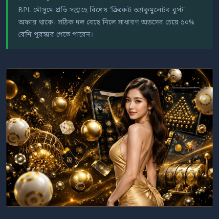
BPL মৌসুমে প্রতি সপ্তাহে বিশেষ 'ক্রিকেট অ্যাকুমুলেটর বুস্ট'
অফার থাকে। সঠিক দল বেছে নিলে সাধারণ অডসের চেয়ে ৫০%
বেশি পুরস্কার পেতে পারেন।