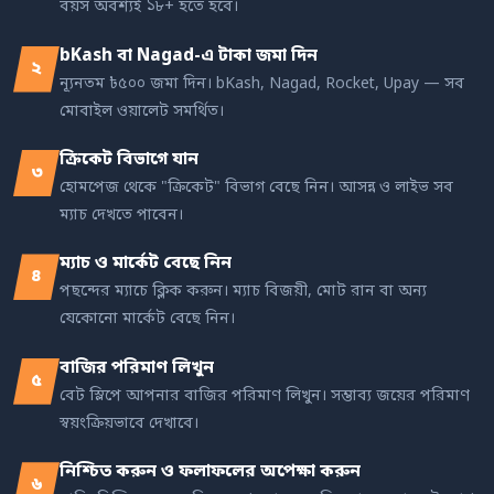
বয়স অবশ্যই ১৮+ হতে হবে।
bKash বা Nagad-এ টাকা জমা দিন
২
ন্যূনতম ৳৫০০ জমা দিন। bKash, Nagad, Rocket, Upay — সব
মোবাইল ওয়ালেট সমর্থিত।
ক্রিকেট বিভাগে যান
৩
হোমপেজ থেকে "ক্রিকেট" বিভাগ বেছে নিন। আসন্ন ও লাইভ সব
ম্যাচ দেখতে পাবেন।
ম্যাচ ও মার্কেট বেছে নিন
৪
পছন্দের ম্যাচে ক্লিক করুন। ম্যাচ বিজয়ী, মোট রান বা অন্য
যেকোনো মার্কেট বেছে নিন।
বাজির পরিমাণ লিখুন
৫
বেট স্লিপে আপনার বাজির পরিমাণ লিখুন। সম্ভাব্য জয়ের পরিমাণ
স্বয়ংক্রিয়ভাবে দেখাবে।
নিশ্চিত করুন ও ফলাফলের অপেক্ষা করুন
৬