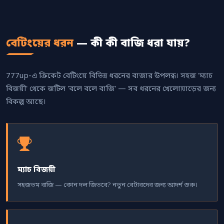
বেটিংয়ের ধরন
— কী কী বাজি ধরা যায়?
777up-এ ক্রিকেট বেটিংয়ে বিভিন্ন ধরনের বাজার উপলব্ধ। সহজ 'ম্যাচ
বিজয়ী' থেকে জটিল 'বলে বলে বাজি' — সব ধরনের খেলোয়াড়ের জন্য
বিকল্প আছে।
ম্যাচ বিজয়ী
সহজতম বাজি — কোন দল জিতবে? নতুন বেটারদের জন্য আদর্শ শুরু।